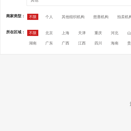
其他
商家类型：
不限
个人
其他组织机构
慈善机构
拍卖机
所在区域：
不限
北京
上海
天津
重庆
河北
山
湖南
广东
广西
江西
四川
海南
贵