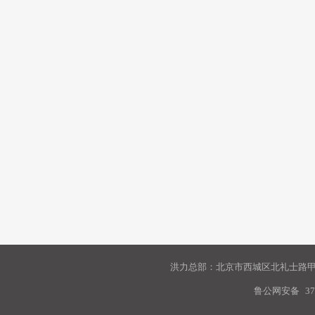
洪力总部：北京市西城区北礼士路甲9
鲁公网安备
37