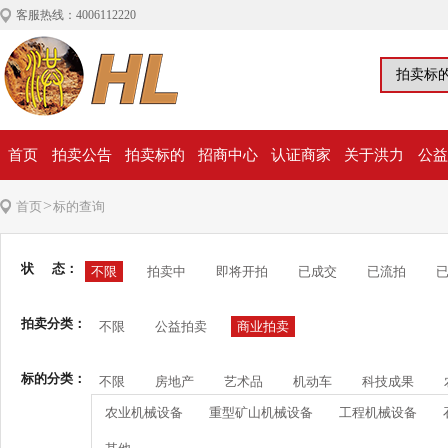
客服热线：4006112220
首页
拍卖公告
拍卖标的
招商中心
认证商家
关于洪力
公益
>
首页
标的查询
状 态：
不限
拍卖中
即将开拍
已成交
已流拍
拍卖分类：
不限
公益拍卖
商业拍卖
标的分类：
不限
房地产
艺术品
机动车
科技成果
农业机械设备
重型矿山机械设备
工程机械设备