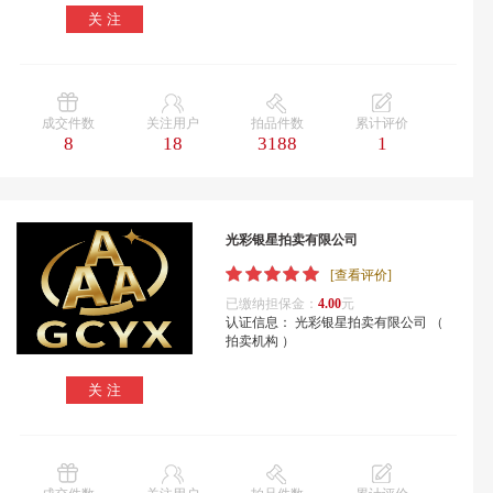
关 注
成交件数
关注用户
拍品件数
累计评价
8
18
3188
1
光彩银星拍卖有限公司
[查看评价]
已缴纳担保金：
4.00
元
认证信息： 光彩银星拍卖有限公司 （
拍卖机构 ）
关 注