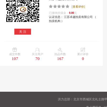
[查看评价]
已缴纳担保金：
0.00
元
认证信息： 江苏卓越拍卖有限公司 （
拍卖机构 ）
关 注
成交件数
关注用户
拍品件数
累计评价
107
70
167
0
洪力总部：北京市西城区北礼士路甲9