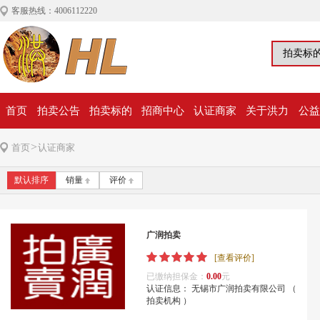
客服热线：4006112220
首页
拍卖公告
拍卖标的
招商中心
认证商家
关于洪力
公益
>
首页
认证商家
默认排序
销量
评价
广润拍卖
[查看评价]
已缴纳担保金：
0.00
元
认证信息： 无锡市广润拍卖有限公司 （
拍卖机构 ）