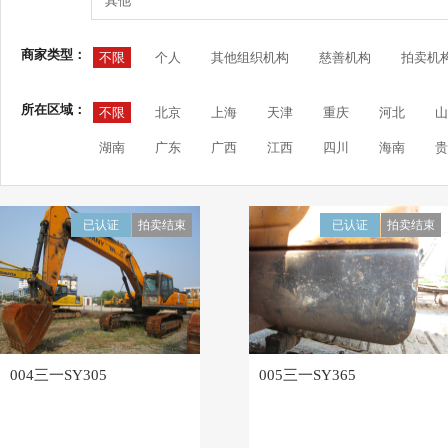
其他
商家类型：
不限
个人
其他组织机构
慈善机构
拍卖机
所在区域：
不限
北京
上海
天津
重庆
河北
山
湖南
广东
广西
江西
四川
海南
贵
已认证
拍卖结束
已认证
拍卖结束
004三一SY305
005三一SY365