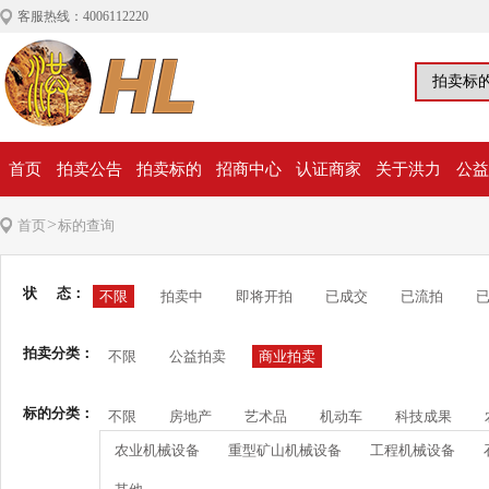
客服热线：4006112220
首页
拍卖公告
拍卖标的
招商中心
认证商家
关于洪力
公益
>
首页
标的查询
状 态：
不限
拍卖中
即将开拍
已成交
已流拍
拍卖分类：
不限
公益拍卖
商业拍卖
标的分类：
不限
房地产
艺术品
机动车
科技成果
农业机械设备
重型矿山机械设备
工程机械设备