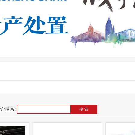
介搜索:
搜 索