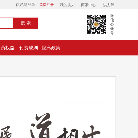
你好,请登录
免费注册
我的洪力
商家中心
洪力筹
微
信
搜索
公
众
号
会员权益
付费规则
隐私政策