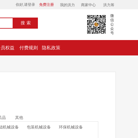
你好,请登录
免费注册
我的洪力
商家中心
洪力筹
微
信
搜索
公
众
号
会员权益
付费规则
隐私政策
民品
其他
础机械设备
包装机械设备
环保机械设备