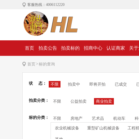
客服热线：4006112220
首页
拍卖公告
拍卖标的
招商中心
认证商家
关于
>
首页
标的查询
状 态：
不限
拍卖中
即将开拍
已成交
拍卖分类：
不限
公益拍卖
商业拍卖
标的分类：
不限
房地产
艺术品
机动车
科
农业机械设备
重型矿山机械设备
工程