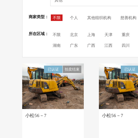
其他
商家类型：
不限
个人
其他组织机构
慈善机构
所在区域：
不限
北京
上海
天津
重庆
湖南
广东
广西
江西
四川
已认证
拍卖结束
已认证
小松56－7
小松56－7