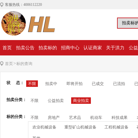
客服热线：4006112220
首页
拍卖公告
拍卖标的
招商中心
认证商家
关于洪力
公益
>
首页
标的查询
状 态：
不限
拍卖中
即将开拍
已成交
已流拍
拍卖分类：
不限
公益拍卖
商业拍卖
标的分类：
不限
房地产
艺术品
机动车
科技成果
农业机械设备
重型矿山机械设备
工程机械设备