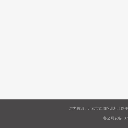
洪力总部：北京市西城区北礼士路甲9
鲁公网安备
37