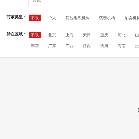
其他
商家类型：
不限
个人
其他组织机构
慈善机构
拍卖机
所在区域：
不限
北京
上海
天津
重庆
河北
山
湖南
广东
广西
江西
四川
海南
贵