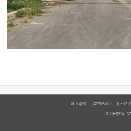
洪力总部：北京市西城区北礼士路甲9
鲁公网安备
37