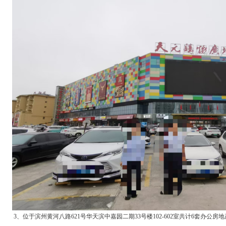
3、位于滨州黄河八路621号华天滨中嘉园二期33号楼102-602室共计6套办公