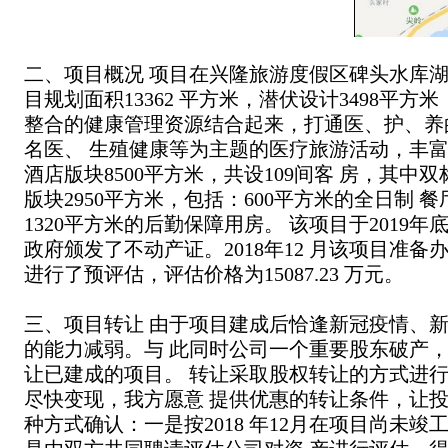
二、项目概况
项目在兴隆旅游度假区碑头水库湖
目规划面积13362
平方米，潜伏设计3498平方米，
整合的健康管理资源结合起来，打通医、护、养
名医、
生殖健康等为主题的医疗旅游活动，丰
酒店版块8500平方米，共设109间客
房，其中双标
版块2950平方米，包括：600平方米的全日制
餐
1320平方米的后勤保障用房。
该项目于2019年
政府颁发了不动产证。2018年12
月该项目准备
进行了预评估，评估价格为15087.23
万元。
三、项目转让
由于项目建成后恰逢新冠疫情、
的能力减弱。与
此同时公司一个重要股东破产
让已建成的项目。
转让采取股权转让的方式进
尽快变现，我方愿意
提供优惠的转让条件，让
种方式确认：一是按2018
年12月在项目尚未竣工