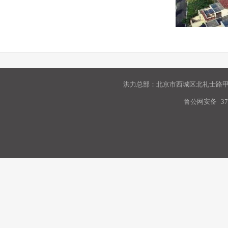
洪力总部：北京市西城区北礼士路甲9
鲁公网安备
37