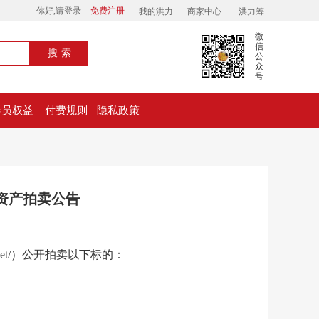
你好,请登录
免费注册
我的洪力
商家中心
洪力筹
微
信
搜索
公
众
号
会员权益
付费规则
隐私政策
资产拍卖公告
i.net/）公开拍卖以下标的：