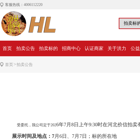
客服热线：4006112220
首页
拍卖公告
拍卖标的
招商中心
认证商家
关于洪力
公益
>
首页
拍卖公告
6
年
7
月
8
日上午
9:30
时
在河北价信拍卖
受委托，我公司定于
202
展示时间及地点：
7
月
6
日
、
7月7
日；标的所在地