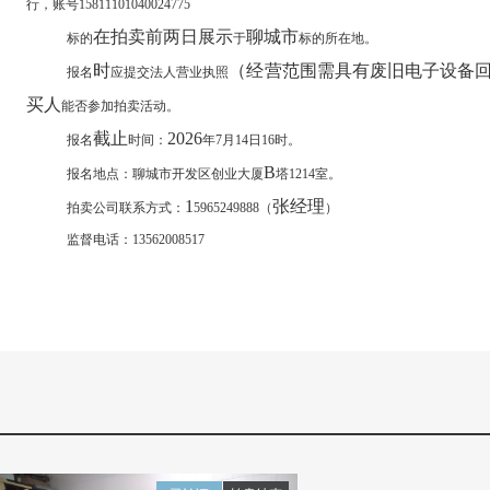
行，账号
15811101040024775
在拍卖前两日展示
聊城市
标的
于
标的所在地。
时
（经营范围需具有废旧电子设备
报名
应提交法人营业执照
买人
能否参加拍卖活动。
截止
2026
报名
时间：
年
7
月
14
日
16
时。
B
报名地点：聊城市开发区创业大厦
塔
1214
室。
1
张经理
拍卖公司联系方式：
5965249888
（
）
监督电话：
13562008517
2026
年
7
月
8
日