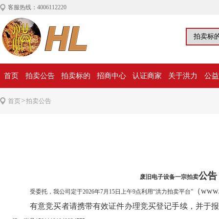
客服热线：4006112220
首页
拍卖公告
拍卖标的
招商中心
认证商家
关于洪力
公益
>
首页
拍卖公告
公告
废旧电子设备一宗拍卖
（
www.h
受委托，我公司定于
2026
年
7
月
15
日上午
9
点利用“洪力拍卖平台”
有意竞买者请携带有效证件办理竞买登记手续，并于