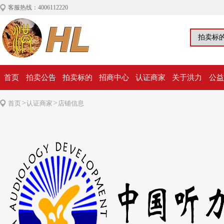
客服热线：4006112220
首页
拍卖公告
拍卖标的
招商中心
认证商家
关于洪力
公益
>
>
首页
认证商家
店铺信息