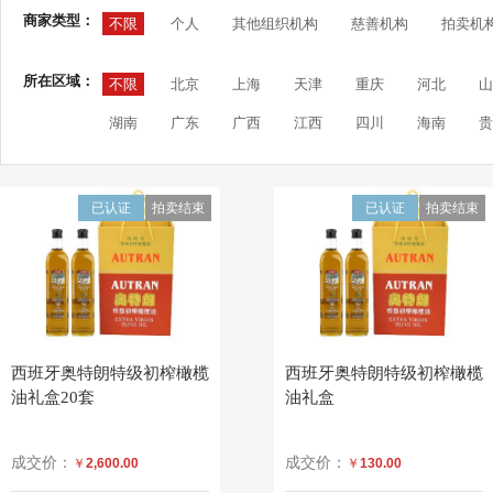
商家类型：
不限
个人
其他组织机构
慈善机构
拍卖机
所在区域：
不限
北京
上海
天津
重庆
河北
山
湖南
广东
广西
江西
四川
海南
贵
已认证
拍卖结束
已认证
拍卖结束
西班牙奥特朗特级初榨橄榄
西班牙奥特朗特级初榨橄榄
油礼盒20套
油礼盒
成交价：
成交价：
￥
2,600.00
￥
130.00