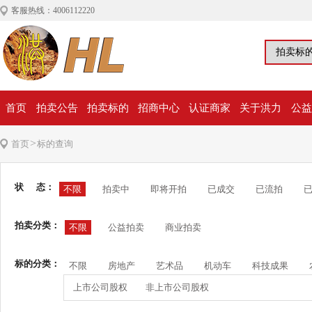
客服热线：4006112220
首页
拍卖公告
拍卖标的
招商中心
认证商家
关于洪力
公益
>
首页
标的查询
状 态：
不限
拍卖中
即将开拍
已成交
已流拍
拍卖分类：
不限
公益拍卖
商业拍卖
标的分类：
不限
房地产
艺术品
机动车
科技成果
上市公司股权
非上市公司股权