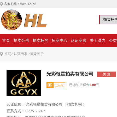
客服热线：4006112220
首页
拍卖公告
拍卖标的
招商中心
认证商家
关于洪力
公益
>
>
首页
认证商家
商家评价
光彩银星拍卖有限公司
已缴纳担保金
4.00
元
已认证
认证信息： 光彩银星拍卖有限公司（ 拍卖机构 ）
联系方式：13335125867