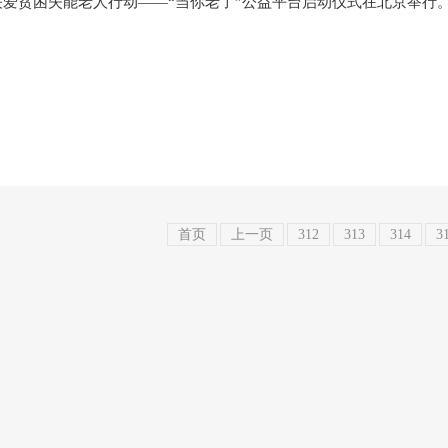
，关爱贫困失能老人行动——“当你老了”公益平台启动仪式在北京举行
首页
上一页
312
313
314
3