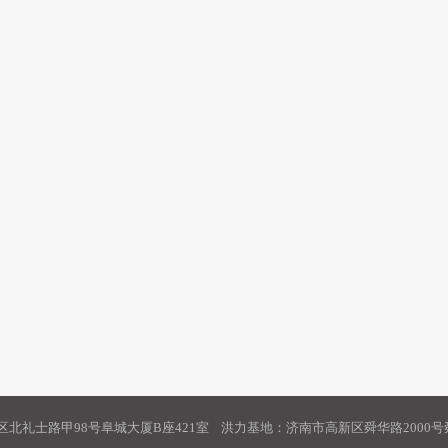
北礼士路甲98号阜城大厦B座421室 洪力基地：济南市高新区舜华路2000号舜