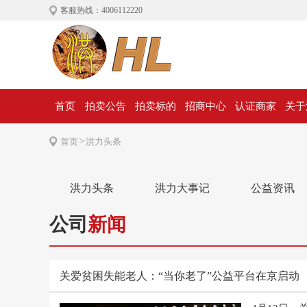
客服热线：4006112220
首页
拍卖公告
拍卖标的
招商中心
认证商家
关于
>
首页
洪力头条
洪力头条
洪力大事记
公益资讯
公司
新闻
关爱贫困失能老人：“当你老了”公益平台在京启动