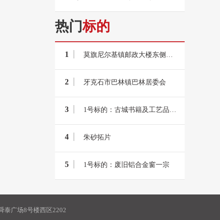
热门
标的
1
莫旗尼尔基镇邮政大楼东侧北数第八间门市
2
牙克石市巴林镇巴林居委会
3
1号标的：古城书籍及工艺品经营权一处
4
朱砂拓片
5
1号标的：废旧铝合金窗一宗
泰广场8号楼西区2202