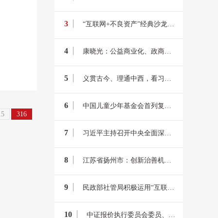
。
3
“互联网+不良资产”经典沙龙圆满成功，收获颇丰！
4
康晓光：公益商业化、政商合流阉割公益，被滥用的社会企业是其“抓手”
5
义贯古今、理通中西，看习近平APEC上如何用典
6
中国儿童少年基金会首列复兴号“爱的专列”从上海首发
15
316
7
习近平主持召开中央全面深化改革委员会第五次会议
8
江苏省扬州市：创新治善机制 打造大爱扬州
9
民政部社管局积极运用“互联网＋”动员社会组织参与脱贫攻坚
10
中证报价执行委员会委员、中证互联网股份董事长张大威访问洪力网