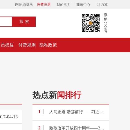
你好,请登录
免费注册
我的洪力
商家中心
洪力筹
微
信
搜索
公
众
号
会员权益
付费规则
隐私政策
热点新
闻排行
1
人间正道 浩荡前行——习近平主席出席首届中国国际进口博览会纪实
017-04-13
2
致敬改革开放四十周年——2018中国慈善年会征文启动