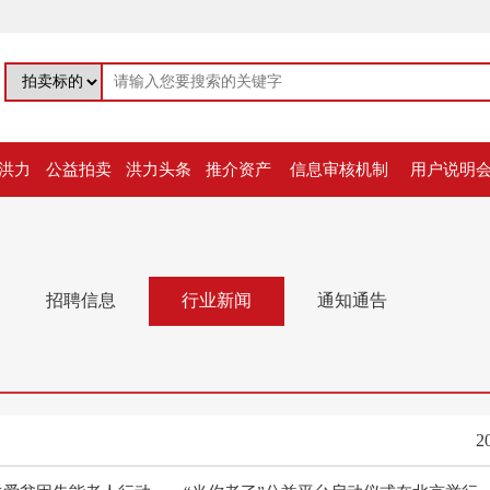
洪力
公益拍卖
洪力头条
推介资产
信息审核机制
用户说明
招聘信息
行业新闻
通知通告
2