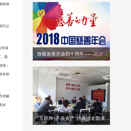
德和舆
现代公
着市场
致敬改革开放四十周年——2018中国慈善年会征文启动
”。毫
领域；
资本和
寻求解
真对
“互联网+不良资产”经典沙龙圆满成功，收获颇丰！