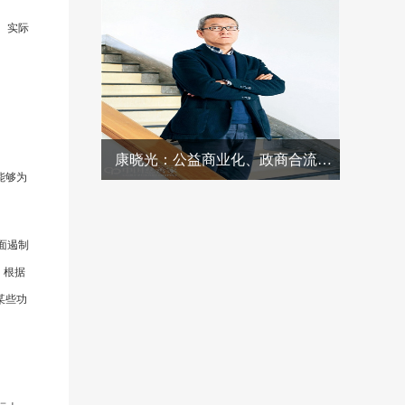
。实际
康晓光：公益商业化、政商合流阉割公益，被滥用的社会企业是其“抓手”
能够为
。
面遏制
，根据
某些功