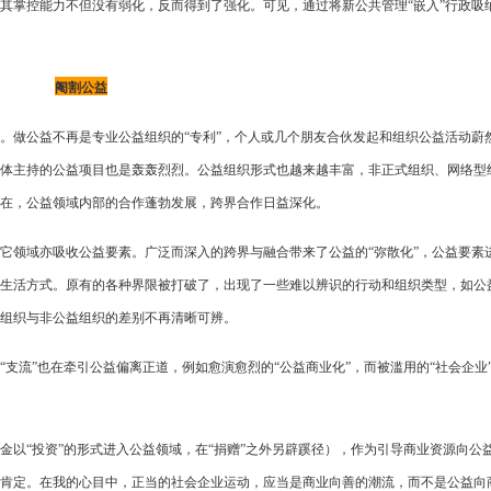
其掌控能力不但没有弱化，反而得到了强化。可见，通过将新公共管理“嵌入”行政吸
阉割公益
。做公益不再是专业公益组织的“专利”，个人或几个朋友合伙发起和组织公益活动蔚
体主持的公益项目也是轰轰烈烈。公益组织形式也越来越丰富，非正式组织、网络型
在，公益领域内部的合作蓬勃发展，跨界合作日益深化。
它领域亦吸收公益要素。广泛而深入的跨界与融合带来了公益的“弥散化”，公益要素
生活方式。原有的各种界限被打破了，出现了一些难以辨识的行动和组织类型，如公
组织与非公益组织的差别不再清晰可辨。
支流”也在牵引公益偏离正道，例如愈演愈烈的“公益商业化”，而被滥用的“社会企业
金以“投资”的形式进入公益领域，在“捐赠”之外另辟蹊径），作为引导商业资源向公
肯定。在我的心目中，正当的社会企业运动，应当是商业向善的潮流，而不是公益向