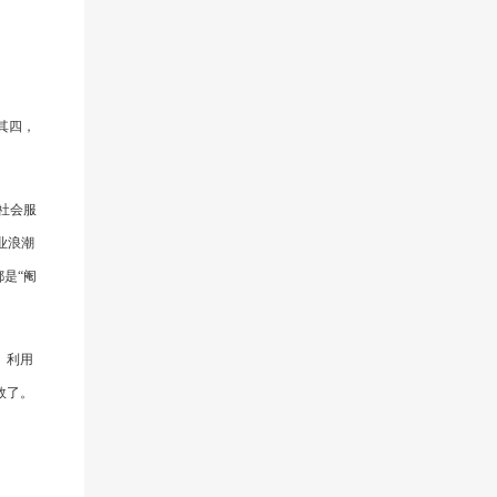
其四，
社会服
业浪潮
是“阉
。利用
效了。