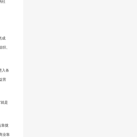
纳社
然成
组织、
进入各
益营
”就是
益靠拢
商业靠