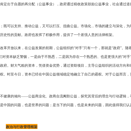
肯定出于自愿的再分配（公益事业），政府通过税收政策鼓励公益事业，社会通过道
；既可以支持、推动公益，又可以打压、扭曲公益。市场化，市场的建立与深化，为
历史性的贡献。政府也发挥了积极作用，提供了一个差强人意的法律框架。
改革开放以来，在公益发展的初期，公益组织的“对手”只有一个，那就是“政府”。随
人们对资本缺乏警惕，一是由于不熟悉，二是因为存在一个熟悉的、也是更强大的“对手
政府。财大气粗的资本，凭借资金优势，通过资助项目，主导公益组织的活动方向和
权。时至今日，资本已经在中国公益领域稳定地确立了自己的霸权。对于公益而言，
不健康的倾向——公益商业化、政商合流阉割公益，探究其背后的理念与行动逻辑，
是中国的问题，也是世界的问题；是当下的问题，也是未来的问题，因此值得我们认
政治与行政管理框架