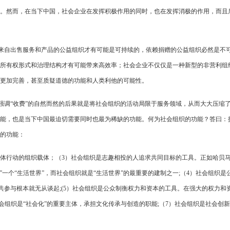
。然而，在当下中国，社会企业在发挥积极作用的同时，也在发挥消极的作用，而且
收入来自出售服务和产品的公益组织才有可能是可持续的，依赖捐赠的公益组织必然是不
所有权形式和治理结构才有可能带来高效率；社会企业不仅仅是一种新型的非营利组
更加完善，甚至质疑道德的功能和人类利他的可能性。
，强调“收费”的自然而然的后果就是将社会组织的活动局限于服务领域，从而大大压缩
能，也是当下中国最迫切需要同时也最为稀缺的功能。何为社会组织的功能？答曰：
的功能：
集体行动的组织载体；（3）社会组织是志趣相投的人追求共同目标的工具。正如哈贝
辟”一个“生活世界”，而社会组织就是“生活世界”的最重要的建制之一;（4）社会组织是
公共参与根本就无从谈起;(5）社会组织是公众制衡权力和资本的工具。在强大的权力和
会组织是“社会化”的重要主体，承担文化传承与创造的职能;（7）社会组织是社会创