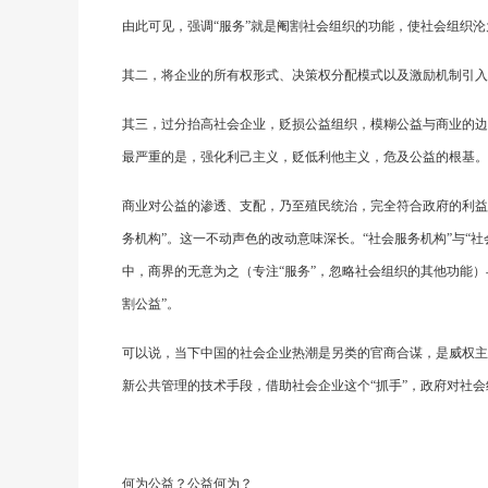
由此可见，强调“服务”就是阉割社会组织的功能，使社会组织
其二，将企业的所有权形式、决策权分配模式以及激励机制引入
其三，过分抬高社会企业，贬损公益组织，模糊公益与商业的边
最严重的是，强化利己主义，贬低利他主义，危及公益的根基。
商业对公益的渗透、支配，乃至殖民统治，完全符合政府的利益，
务机构”。这一不动声色的改动意味深长。“社会服务机构”与“
中，商界的无意为之（专注“服务”，忽略社会组织的其他功能）
割公益”。
可以说，当下中国的社会企业热潮是另类的官商合谋，是威权主
新公共管理的技术手段，借助社会企业这个“抓手”，政府对社
何为公益？公益何为？