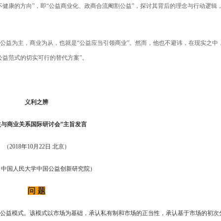
不健康的方向”，即“公益商业化、政商合流阉割公益”，探讨其背后的理念与行动逻辑
公益为主，商业为从，也就是“公益应当引领商业”。然而，他也不避讳，在现实之中
公益范式的切实可行的替代方案”。
义利之辨
益与商业关系国际研讨会”主旨发言
（2018年10月22日 北京）
（
中国人民大学中国公益创新研究院）
问
题
公益模式。该模式以市场为基础，承
认私有制和市场的正当性，承认基于市场的初次