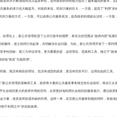
级需求亦不断涌现而且日益多样化，这对政府的供给能力提出了越来越高的要求，实
共服务的潜力也大幅提升。对政府来说，民间力量的壮大，一方面，提高了“利用”的
用”民间力量的方式，一方面，可以改善公共服务状况，提高政府的绩效合法性；一方面
。在理论上，新公共管理拓宽了公共行政学的视野，将关注的范围从“政府内部”拓展到
的积极性，使之协同行动起来，共同解决社会问题。为此，新公共管理开发了一系列
竞争性招标、第三方评估等等。更为重要的是，这些理念、思路和工具，独立于“政体
碍地”将其“为我所用”。
经验，既没有相应的理论，也没有成型的政策，更没有切实可行、运用自如的工具。
吸收”新公共管理的策略和工具，政府将大量的公共服务事务移交给社会组织，将自己从
给予社会组织更大的发挥作用的空间，从而更好地利用社会组织的服务能力。通过政府
会力量，使其发挥拾遗补缺的作用。这样一来，在完善公共服务职能的同时，有效地
管制于利用之中”的实际效果。