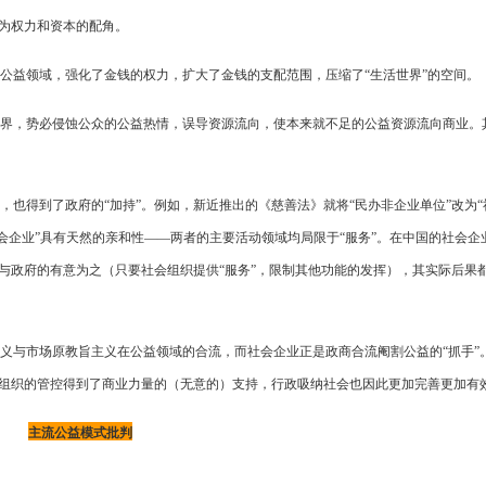
沦为权力和资本的配角。
公益领域，强化了金钱的权力，扩大了金钱的支配范围，压缩了“生活世界”的空间。
界，势必侵蚀公众的公益热情，误导资源流向，使本来就不足的公益资源流向商业。
也得到了政府的“加持”。例如，新近推出的《慈善法》就将“民办非企业单位”改为“
社会企业”具有天然的亲和性——两者的主要活动领域均局限于“服务”。在中国的社会企
与政府的有意为之（只要社会组织提供“服务”，限制其他功能的发挥），其实际后果都
义与市场原教旨主义在公益领域的合流，而社会企业正是政商合流阉割公益的“抓手”
会组织的管控得到了商业力量的（无意的）支持，行政吸纳社会也因此更加完善更加有
主流公益模式批判