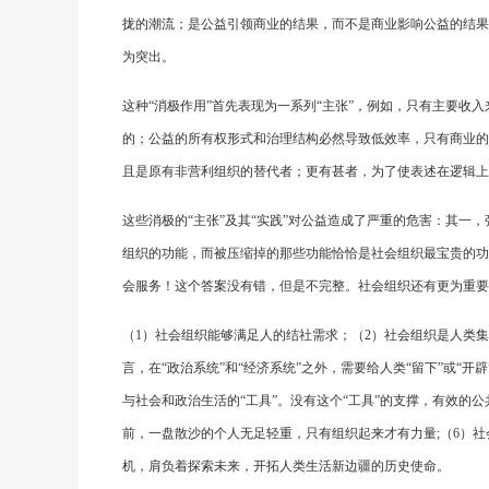
拢的潮流；是公益引领商业的结果，而不是商业影响公益的结果
为突出。
这种“消极作用”首先表现为一系列“主张”，例如，只有主要
的；公益的所有权形式和治理结构必然导致低效率，只有商业的
且是原有非营利组织的替代者；更有甚者，为了使表述在逻辑上
这些消极的“主张”及其“实践”对公益造成了严重的危害：其一
组织的功能，而被压缩掉的那些功能恰恰是社会组织最宝贵的功
会服务！这个答案没有错，但是不完整。社会组织还有更为重要
（1）社会组织能够满足人的结社需求；（2）社会组织是人类
言，在“政治系统”和“经济系统”之外，需要给人类“留下”或“开
与社会和政治生活的“工具”。没有这个“工具”的支撑，有效的
前，一盘散沙的个人无足轻重，只有组织起来才有力量;（6）社
机，肩负着探索未来，开拓人类生活新边疆的历史使命。