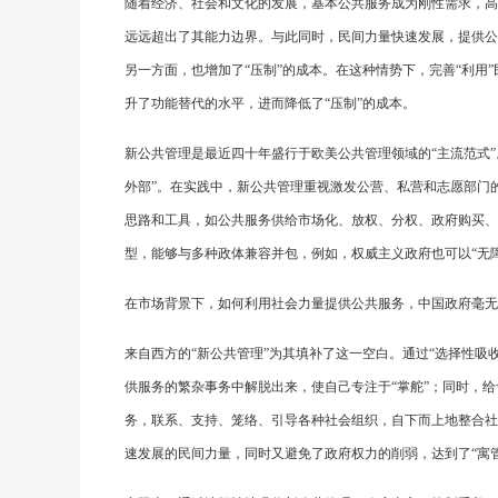
随着经济、社会和文化的发展，基本公共服务成为刚性需求，高
远远超出了其能力边界。与此同时，民间力量快速发展，提供公
另一方面，也增加了“压制”的成本。在这种情势下，完善“利
升了功能替代的水平，进而降低了“压制”的成本。
新公共管理是最近四十年盛行于欧美公共管理领域的“主流范式”
外部”。在实践中，新公共管理重视激发公营、私营和志愿部门
思路和工具，如公共服务供给市场化、放权、分权、政府购买、
型，能够与多种政体兼容并包，例如，权威主义政府也可以“无障
在市场背景下，如何利用社会力量提供公共服务，中国政府毫无
来自西方的“新公共管理”为其填补了这一空白。通过“选择性
供服务的繁杂事务中解脱出来，使自己专注于“掌舵”；同时，
务，联系、支持、笼络、引导各种社会组织，自下而上地整合社
速发展的民间力量，同时又避免了政府权力的削弱，达到了“寓