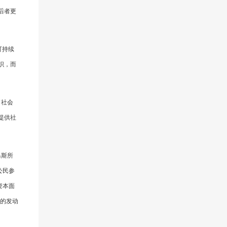
后者更
可持续
织，而
了社会
提供社
马斯所
公民参
资本面
新的发动