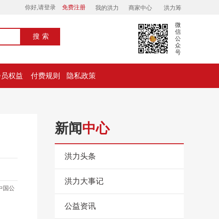
你好,请登录
免费注册
我的洪力
商家中心
洪力筹
微
信
搜索
公
众
号
会员权益
付费规则
隐私政策
新闻
中心
洪力头条
洪力大事记
中国公
公益资讯