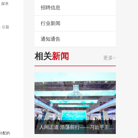
，探求
招聘信息
行业新闻
，公益
通知通告
相关
新闻
更多>
人间正道 浩荡前行——习近平主席出席首届中国国际进口博览会纪实
分配的