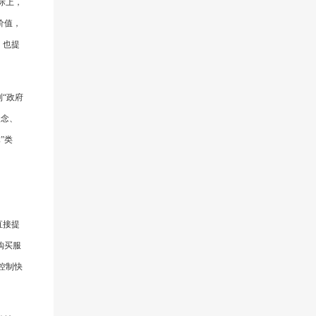
际上，
价值，
，也提
“政府
理念、
”类
直接提
购买服
控制快