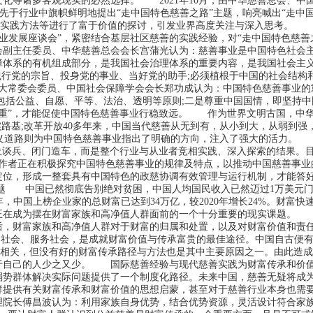
化等诸多客观现实的必然选择。 2021年10月，由中华慈善总会、中
坛率先于行业中旗帜鲜明地提出“走中国特色慈善之路”主题，响亮喊出“走中
、实践方法等进行了富于价值的探讨，引发业界高度关注与深入思考。 
业发展座谈会”，紧密结合基层社区慈善的实践经验，对“走中国特色慈善
副主任委员、中华慈善总会会长宫蒲光认为：慈善事业是中国特色社会
障体系的有机组成部分，是我国社会治理体系的重要内容，是我国社会主
行党的宗旨、投身党的事业、当好党的助手;必须植根于中国的社会结构
大常委会委员、中国社会保障学会会长郑功成认为：中国特色慈善事业的
包括公益、自愿、平等、法治、透明等原则;二是尊重中国国情，即坚持中
尊重”，才能促使中国特色慈善事业行稳致远。 作为世界文明古国，中
路基;改革开放40多年来，中国当代慈善从无到有，从小到大，从弱到强
主义道路则为中国特色慈善事业指出了明确的方向，注入了强大的活力。
上谈兵、闭门造车，而是整个行业与从业者竞相实践、深入探索的结果。
作者正在积极探究中国特色慈善事业的规律及特点，以推动中国慈善事业
定位，形成一整套具有中国特色的政慈协调有效管理与运行机制，才能答
题 中国已然彻底告别绝对贫困，中国人均国民收入已然迈过1万美元门
，中国上榜企业家的总财富已达到34万亿，较2020年增长24%。财富快
正在成为摆在财富家族和高净值人群面前的一个十分重要的现实课题。
后，财富家族和高净值人群对于财富的归属和处置，以及对财富价值和责
社会、服务社会，是成就财富价值与传承富贵的最佳途径。中国自古便有
切相关，但没有好的财富传承路径与方法也是其中主要原因之一。由此造
于自己的人少之又少。 国际慈善经验与现代慈善实践为财富传承和价
弱势群体解决实际问题提供了一个制度化路径。未来中国，慈善无疑将成
群提供有关财富传承和财富价值的思想启蒙，甚至对于慈善行业本身也需
院长傅昌波认为：利用家族自身优势，结合优势资源，灵活设计符合家