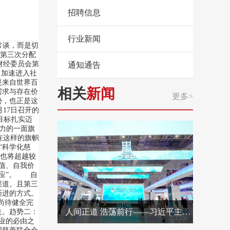
招聘信息
行业新闻
常谈，而是切
第三次分配
财经委员会第
通知通告
，加速进入社
是来自世界百
相关
新闻
需求与存在价
更多>
势，也正是这
17日召开的
目标扎实迈
召力的一面旗
在这样的旗帜
“科学化慈
向也将超越较
值、自我价
效应”。 自
渠道。且第三
渐进的方式。
尚待健全完
人间正道 浩荡前行——习近平主席出席首届中国国际进口博览会纪实
走。趋势二：
业的必由之