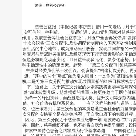
来源：
慈善公益报
慈善公益报（本报记者 李济慈）借用一句老话，对于中国慈
实可信的一种判断。 所谓机遇，来自党和国家对慈善事业
作用，发展慈善等社会公益事业”，到五中全会再次强调“发
十次会议将“三次分配”以及协调配套制度纳入国家基础性制
会生活的中心地带，成为推动民生改善、实现共同富裕的一
年变局与新冠肺炎疫情以及经济形势下行等因素影响的不确
值也必将随之动态变化，且日益呈现多元化、复杂化态势。
种不确定性中的确定因素。趋势一：“第三次分配”引领慈善事
中央财经委员会第十次会议。会议提出“构建初次分配、再
进。”其中的两个“爆点”颇为引人瞩目：一是作为“基础性
帜;二是将第三次分配与推动实现共同富裕的终极目标紧密
下、道路上，关于第三次分配的探索实践将更加丰富与深化。
善”加速转型升级，慈善捐赠的着重点将更多趋向于医疗健
为单一的纾困扶弱，而凸显造福人类、提升文明等深刻内涵
值、社会价值有机联系起来。 有了这样的旗帜与道路，慈
然，也应该看到，第三次分配的本质是通过全社会的力量来
次分配的实施完全是在道德感召，于自觉自愿下的实践过程
因此，第三次分配之于慈善事业绝非一剂“速效救心”或“万
善。因此，慈善组织不能、也不必将自我角色提早僵固，设
探索中国特色慈善之路将成为行业基本命题 中国特色社