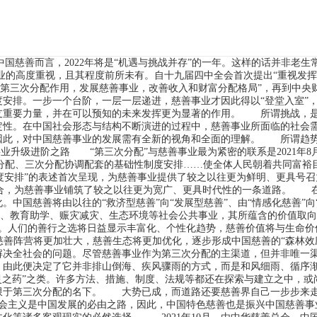
善而言，2022年将是“机遇与挑战并存”的一年。这样的话并非老生
的高度重视，且其程度前所未有。自十九届四中全会首次提出“重视发挥
挥第三次分配作用，发展慈善事业，改善收入和财富分配格局”，再到中央
度安排。一步一个台阶，一层一层递进，慈善事业才因此得以“登堂入室”
支重要力量，并在可以预知的未来发挥更为显著的作用。 所谓挑战，
定性。在中国社会形态与结构不断演进的过程中，慈善事业所面临的社会
因此，对中国慈善事业的发展需有全新的视角和全面的理解。 所谓趋
业升级进阶之路 “第三次分配”与慈善事业最为紧密的联系是2021年8月
分配、三次分配协调配套的基础性制度安排……使全体人民朝着共同富裕
制度安排”的表述首次呈现，为慈善事业提供了较之以往更为鲜明、更具号
结合，为慈善事业铺筑了较之以往更为宽广、更具时代性的一条道路。 
中国慈善将由以往的“救济型慈善”向“发展型慈善”、由“情感化慈善”向
康、教育助学、赈灾减灾、生态环境等社会公共事业，其所蕴含的价值取
。人们的善行之选将日益显示丰富化、个性化趋势，慈善价值将与生命价
善阵营将更加壮大，慈善生态将更加优化，逐步形成中国慈善的“森林
解决全社会的问题。尽管慈善事业作为第三次分配的主渠道，但并非唯一
，由此便决定了它并非排山倒海、疾风骤雨的方式，而是和风细雨、循序
灵之药”之类。许多方法、措施、制度、法规等都还在探索与建立之中，或
限于第三次分配的名下。 大势已成，而道路还要慈善界自己一步步来
会主义是中国发展的必由之路，因此，中国特色慈善也是振兴中国慈善事