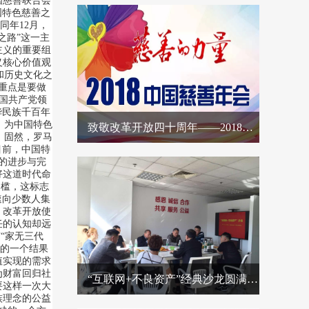
国慈善联合会
国特色慈善之
同年12月，
之路”这一主
主义的重要组
义核心价值观
和历史文化之
重点是要做
国共产党领
华民族千百年
，为中国特色
致敬改革开放四十周年——2018中国慈善年会征文启动
 固然，罗马
目前，中国特
的进步与完
好这道时代命
槛，这标志
速向少数人集
 改革开放使
任的认知却远
“家无三代
成的一个结果
值实现的需求
为财富回归社
“互联网+不良资产”经典沙龙圆满成功，收获颇丰！
要这样一次大
族理念的公益