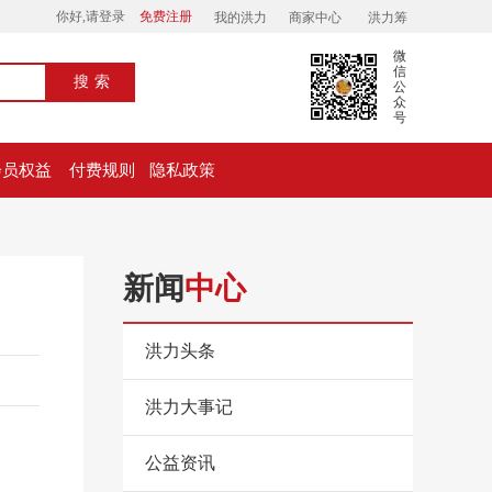
你好,请登录
免费注册
我的洪力
商家中心
洪力筹
微
信
搜索
公
众
号
会员权益
付费规则
隐私政策
新闻
中心
洪力头条
洪力大事记
公益资讯