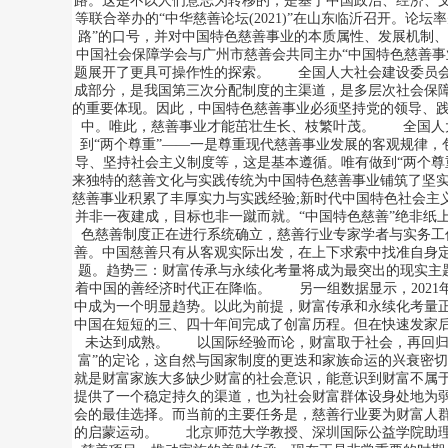
路。这是不以人们意志为转移的，是基于中国政治、经济、文
等联合举办的“中华慈善论坛(2021)”在山东临沂召开。论
路”的口号，并对中国特色慈善事业的本质属性、发展机制
中国社会保障学会与广州市慈善会共同主办“中国特色慈善事
题展开了更具可操作性的探索。 全国人大社会建设委员会
成部分，是我国第三次分配制度的主渠道，是多层次社会保
的重要体现。因此，中国特色慈善事业必须坚持党的领导、践
中。唯此，慈善事业才能茁壮生长、枝繁叶茂。 全国人
到“两个尊重”——一是尊重现代慈善事业发展的客观规律，
导、坚持社会主义制度等，这是基本遵循。唯有做到“两个
来独特的慈善文化与实践传统为中国特色慈善事业铺筑了坚实
慈善事业积累了丰厚实力与实践经验;新时代中国特色社会
并非一夜建成，目标也非一蹴而就。“中国特色慈善”绝非纸
色慈善制度正在进行系统确立，慈善行业专家学者与实务工
善。中国慈善只有从客观实际出发，在上下求索中找准自身
题。趋势三：财富传承与永续化考量将成为最突出的现实主
着中国的善经济时代正在降临。 另一组数据显示，2021年
中成为一个明显趋势。以此为前提，财富传承和永续化考量
中国在短短的三、四十年间完成了创富历程。但在快速发家
未达到成熟。 以国际经验而论，财富取于社会，再回归
富”的定论，这自然与国家制度的更迭和家族命运的兴衰密
就是财富家族大多缺少财富的社会意识，能意识到财富不属
提供了一个稳定持久的渠道，也为社会财富群体设身处地为
会的最佳选择。而当前的主要任务是，慈善行业要为财富人
的启蒙运动。 北京师范大学教授、深圳国际公益学院助理