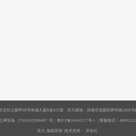
北礼士路甲98号阜城大厦B座421室 洪力基地：济南市高新区舜华路2000号舜
公网安备
37010102000487
号
|
鲁ICP备16042217号-1
| 客服电话：40061122
洪力 版权所有 技术支持：
开创云