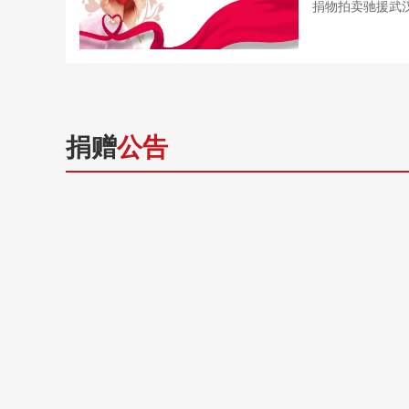
捐物拍卖驰援武汉
捐赠
公告