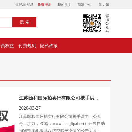
你好,请登录
免费注册
我的洪力
商家中心
洪力筹
微
信
搜索
公
众
号
会员权益
付费规则
隐私政策
江苏颐和国际拍卖行有限公司携手洪...
2020-03-27
江苏颐和国际拍卖行有限公司携手洪力（公众
号：洪力，PC端：www.honglipai.net）开展自助
捐物拍卖驰援武汉防控肺炎疫情的公告近期...