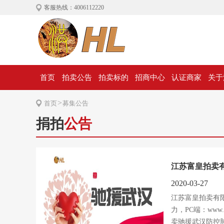
客服热线：4006112220
首页
拍卖公告
拍卖标的
招商中心
认证商家
关于
>
首页
募集公告
捐拍
公告
江苏富皇拍卖有
2020-03-27
江苏富皇拍卖有
力，PC端：www.h
卖驰援武汉防控肺