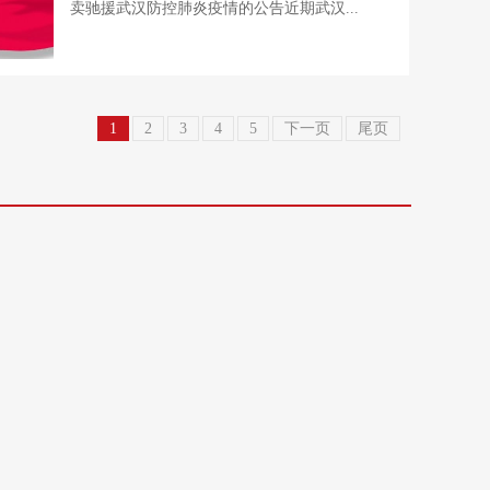
卖驰援武汉防控肺炎疫情的公告近期武汉...
1
2
3
4
5
下一页
尾页