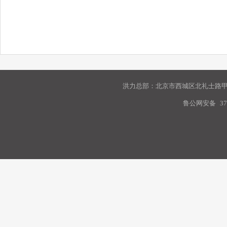
洪力总部：北京市西城区北礼士路甲9
鲁公网安备
37