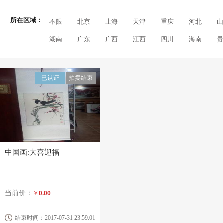
所在区域：
不限
北京
上海
天津
重庆
河北
山
湖南
广东
广西
江西
四川
海南
贵
已认证
拍卖结束
中国画:大喜迎福
当前价：
￥
0.00
结束时间：2017-07-31 23:59:01