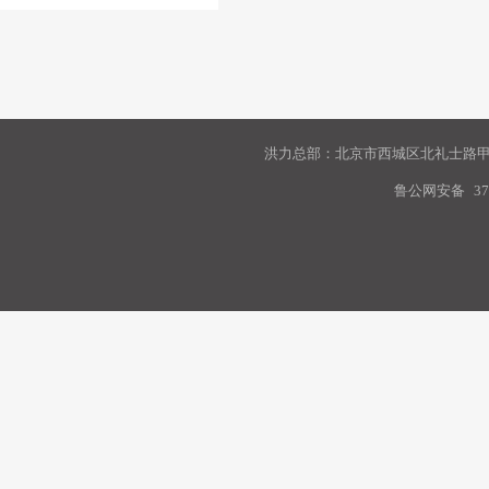
洪力总部：北京市西城区北礼士路甲9
鲁公网安备
37