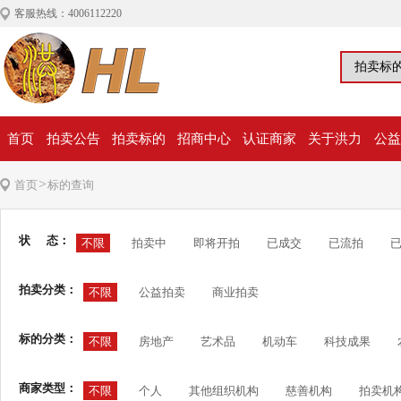
客服热线：4006112220
首页
拍卖公告
拍卖标的
招商中心
认证商家
关于洪力
公益
>
首页
标的查询
状 态：
不限
拍卖中
即将开拍
已成交
已流拍
拍卖分类：
不限
公益拍卖
商业拍卖
标的分类：
不限
房地产
艺术品
机动车
科技成果
商家类型：
不限
个人
其他组织机构
慈善机构
拍卖机