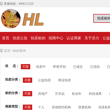
客服热线：4006112220
首页
拍卖公告
拍卖标的
招商中心
认证商家
关于洪力
公益
>
首页
标的查询
状 态：
不限
拍卖中
即将开拍
已成交
已流拍
拍卖分类：
不限
公益拍卖
商业拍卖
标的分类：
不限
房地产
艺术品
机动车
科技成果
商家类型：
不限
个人
其他组织机构
慈善机构
拍卖机