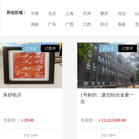
所在区域：
不限
北京
上海
天津
重庆
河北
山
湖南
广东
广西
江西
四川
海南
贵
已认证
已暂停
已认证
已暂停
朱砂拓片
1号标的：废旧铝合金窗一
宗
当前价：
当前价：
￥
29.90
￥
11,122,600.00
已暂停
已暂停