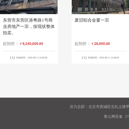
东营市东营区港粤路1号商
废旧铝合金窗一宗
业房地产一宗，按现状整体
拍卖。
起拍价：
起拍价：
￥
9,240,000.00
￥
28,000.00
开拍时间：2026-08-11 10:00:00
开拍时间：2026-08-11 15:00:00
洪力总部：北京市西城区北礼士路甲9
鲁公网安备
37