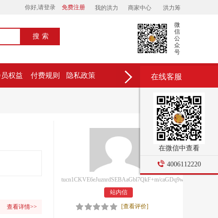
你好,请登录
免费注册
我的洪力
商家中心
洪力筹
微
信
搜索
公
众
号
会员权益
付费规则
隐私政策
在线客服
在微信中查看
4006112220
tucn1CKVE6eJuznrdSEBAaGbl7QkF+m/caGDq9w7iaE=
站内信
[查看评价]
查看详情>>