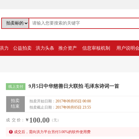
洪力
公益拍卖
洪力头条
推介资产
信息审核机制
用户说明
9月5日中华慈善日大联拍 毛泽东诗词一首
线上支付
拍卖
拍卖开始日期：
2017年09月05日 00:00
结束
拍卖截止日期：
2017年09月05日 23:55
100.00
成 交 价：
￥
（无）
成交后，需向洪力平台另付
3.00
%的软件使用费