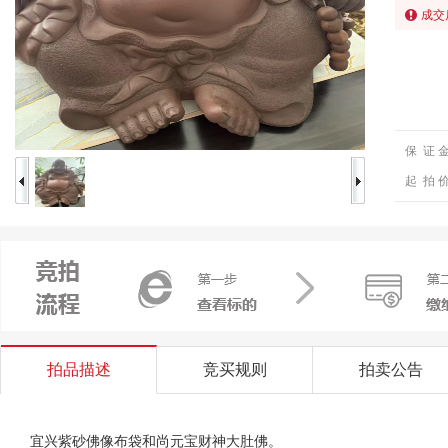
成交
保 证 
起 拍 
拍品描述
竞买规则
拍卖公告
宜兴紫砂佛像布袋和尚元宝财神大肚佛。