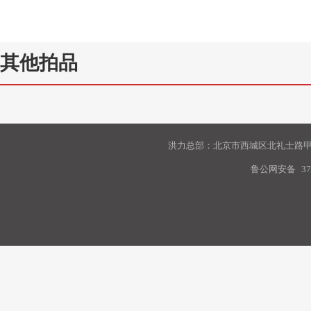
其他拍品
洪力总部：北京市西城区北礼士路甲9
鲁公网安备
37