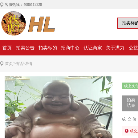
客服热线：4006112220
首页
拍卖公告
拍卖标的
招商中心
认证商家
关于洪力
公益
>
首页
拍品详情
线上支
拍卖
结束
成 交 价
成交