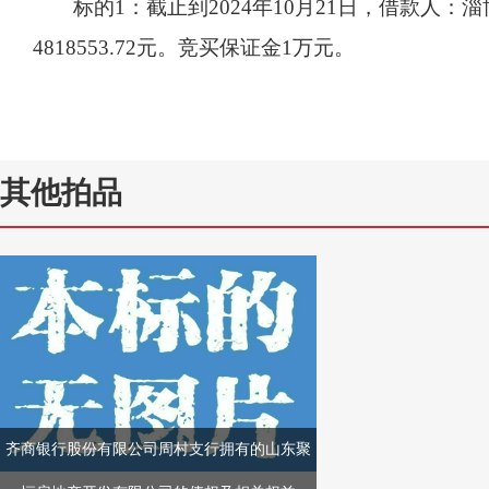
标的
1：
截止
到
202
4
年
10
月
21
日，借款人：淄
4818553.72
元。
竞买保证金
1万元。
其他拍品
齐商银行股份有限公司周村支行拥有的山东聚