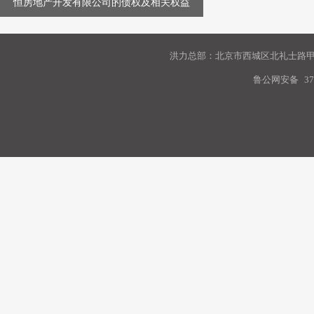
恒房地产开发有限公司的债权及相关权益
洪力总部：北京市西城区北礼士路甲9
鲁公网安备
37