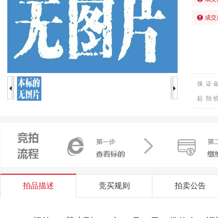
成交
保 证 
起 拍 
拍品描述
竞买规则
拍卖公告