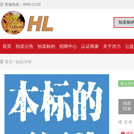
客服热线：4006112220
首页
拍卖公告
拍卖标的
招商中心
认证商家
关于洪力
公益
>
首页
拍品详情
线上支
拍卖
结束
成 交 价
成交