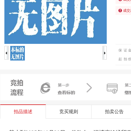
成交
保 证 
起 拍 
拍品描述
竞买规则
拍卖公告