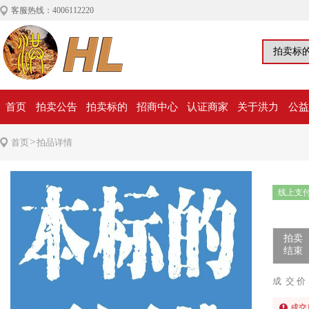
客服热线：4006112220
首页
拍卖公告
拍卖标的
招商中心
认证商家
关于洪力
公益
>
首页
拍品详情
线上支
拍卖
结束
成 交 价
成交