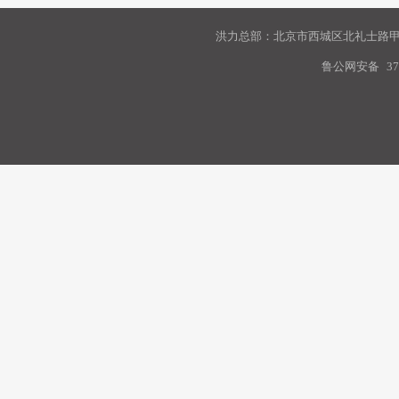
洪力总部：北京市西城区北礼士路甲9
鲁公网安备
37