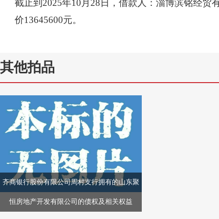
截止到
202
5
年
10
月
28
日，借款人
：淄博滨铭经贸
价
13645600
元。
其他拍品
齐商银行股份有限公司周村支行拥有的山东聚
恒房地产开发有限公司的债权及相关权益