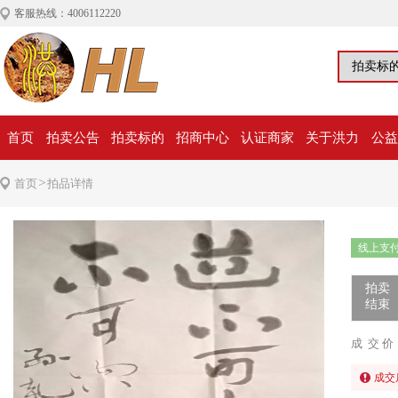
客服热线：4006112220
首页
拍卖公告
拍卖标的
招商中心
认证商家
关于洪力
公益
>
首页
拍品详情
线上支
拍卖
结束
成 交 价
成交