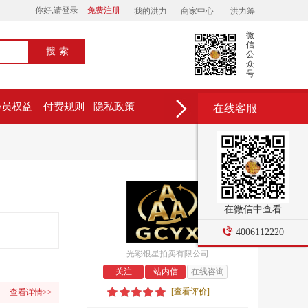
你好,请登录
免费注册
我的洪力
商家中心
洪力筹
微
信
搜索
公
众
号
会员权益
付费规则
隐私政策
在线客服
在微信中查看
4006112220
光彩银星拍卖有限公司
关注
站内信
在线咨询
[查看评价]
查看详情>>