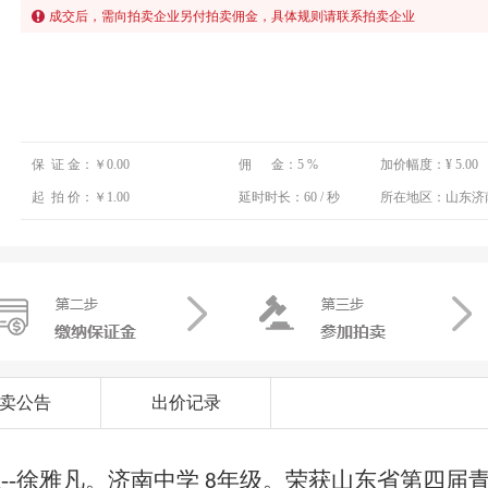
成交后，需向拍卖企业另付拍卖佣金，具体规则请联系拍卖企业
保 证 金：
￥0.00
佣 金：
5 %
加价幅度：
¥ 5.00
起 拍 价：
￥1.00
延时时长：
60 / 秒
所在地区：
山东济
卖公告
出价记录
班
--
徐雅凡。济南中学
年级。荣获山东省第四届
8