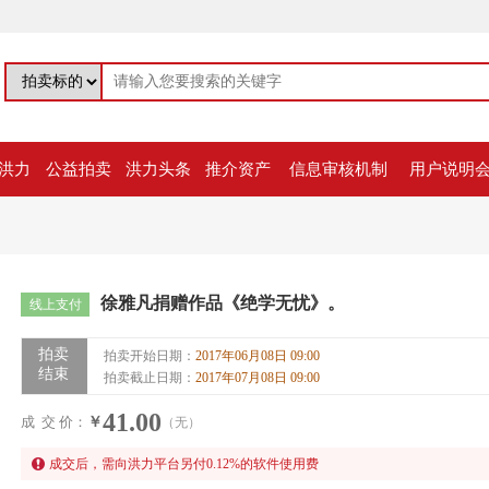
洪力
公益拍卖
洪力头条
推介资产
信息审核机制
用户说明
徐雅凡捐赠作品《绝学无忧》。
线上支付
拍卖
拍卖开始日期：
2017年06月08日 09:00
结束
拍卖截止日期：
2017年07月08日 09:00
41.00
成 交 价：
￥
（无）
成交后，需向洪力平台另付
0.12
%的软件使用费