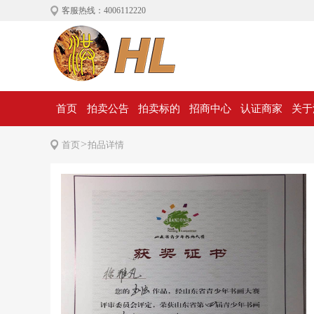
客服热线：4006112220
首页
拍卖公告
拍卖标的
招商中心
认证商家
关于
>
首页
拍品详情