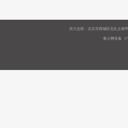
洪力总部：北京市西城区北礼士路甲9
鲁公网安备
37