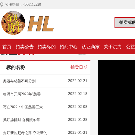
客服热线：4006112220
首页
拍卖公告
拍卖标的
招商中心
认证商家
关于洪力
公益
公益
资讯
更多>
标的名称
拍卖日期
2022-02-21
奥运与慈善不可分割
2022-02-18
临沂市开展2022年“慈善...
2022-02-08
写在2022：中国慈善三大...
2022-01-28
风好扬帆时 奋楫赋华章 ...
2022-01-21
走好新的赶考之路 夺取新的...