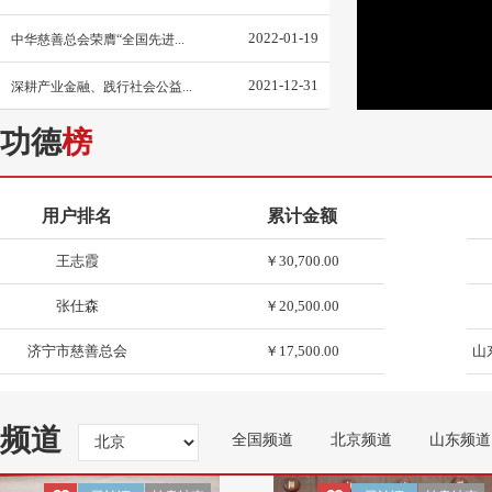
2022-01-19
中华慈善总会荣膺“全国先进...
2021-12-31
深耕产业金融、践行社会公益...
功德
榜
洪力网
￥87,520.00
用户排名
累计金额
王志霞
￥30,700.00
张仕森
￥20,500.00
济宁市慈善总会
￥17,500.00
山
张钧
￥17,000.00
赵为民
￥12,500.00
频道
全国频道
北京频道
山东频道
张子良
￥12,000.00
威